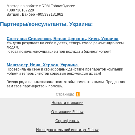
Мастер по работе с БЭМ Fohow.Одессе.
+380730167229
Ватцап , Вайбер +905399131962
Партнеры/консультанты. Украина:
Светлана Сиваченко, Белая Церковь, Киев, Украина
Увидела результат на себе и детях, теперь смело рекомендую всем
людям.
Готова помочь консультацией поп родукци и бизнесу Fohow!
Машталер Нина. Херсон, Украина.
Проверила на себе и своих родных действие препаратов компании
Fohow и теперь с чистой совестью рекомендую их вам!
Всегда рада новым знакомствам, чтобы помогать людям. Предлагаю
вам свое партнерство и помощь.
Страница:
1
Новости компании
О компании Fohow
Сертификаты
Исследовательский институт Fohow