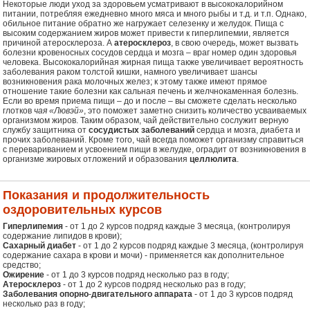
Некоторые люди уход за здоровьем усматривают в высококалорийном
питании, потребляя ежедневно много мяса и много рыбы и т.д. и т.п. Однако,
обильное питание обратно же нагружает селезенку и желудок. Пища с
высоким содержанием жиров может привести к гиперлипемии, является
причиной атеросклероза. А
атеросклероз
, в свою очередь, может вызвать
болезни кровеносных сосудов сердца и мозга – враг номер один здоровья
человека. Высококалорийная жирная пища также увеличивает вероятность
заболевания раком толстой кишки, намного увеличивает шансы
возникновения рака молочных желез; к этому также имеют прямое
отношение такие болезни как сальная печень и желчнокаменная болезнь.
Если во время приема пищи – до и после – вы сможете сделать несколько
глотков
чая «Лювэй»
, это поможет заметно снизить количество усваиваемых
организмом жиров. Таким образом, чай действительно сослужит верную
службу защитника от
сосудистых заболеваний
сердца и мозга, диабета и
прочих заболеваний. Кроме того, чай всегда поможет организму справиться
с перевариванием и усвоением пищи в желудке, оградит от возникновения в
организме жировых отложений и образования
целлюлита
.
Показания и продолжительность
оздоровительных курсов
Гиперлипемия
- от 1 до 2 курсов подряд каждые 3 месяца, (контролируя
содержание липидов в крови);
Сахарный диабет
- от 1 до 2 курсов подряд каждые 3 месяца, (контролируя
содержание сахара в крови и мочи) - применяется как дополнительное
средство;
Ожирение
- от 1 до 3 курсов подряд несколько раз в году;
Атеросклероз
- от 1 до 2 курсов подряд несколько раз в году;
Заболевания опорно
-
двигательного аппарата
- от 1 до 3 курсов подряд
несколько раз в году;