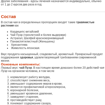
Другие заболевания - курсы лечения назначаются индивидуально, обычно
от 1 до 2 курсов два раза в год.
Состав
В состав чая в определенных пропорциях входят такие
травянистые
растения
как
Кордицепс китайский
Чай Пуэр (трехлетней и более выдержки)
Астрагал, Шалфей краснокорневищный
Панакспятилистный (Женьшень)
Хризантема
Жимолость японская.
Вкус продукта насыщенный, сладковатый, ароматный. Прекрасный продукт
поддержания
здоровья
, удовлетворяющий требованиям современной
жизни.
Основные компоненты:
Первый вкус
:
чай Пуэр
. В настоящее время доказано более 20 действий
чая
Пуэр
на организм человека, в том числе
нормализует работу желудка,
способствует снижению веса,
уменьшает содержание жиров в крови,
является профилактикой атеросклероза,
коронарной болезни,
уменьшает кровяное давление,
замедляет старение,
противодействует раку,
понижает содержание сахара,