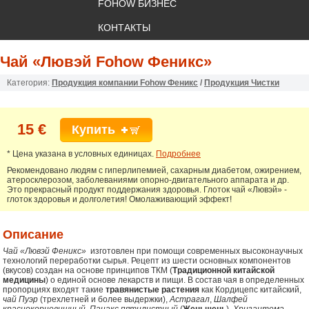
FOHOW БИЗНЕС
КОНТАКТЫ
Чай «Лювэй Fohow Феникс»
Категория:
Продукция компании Fohow Феникс
/
Продукция Чистки
15 €
Купить
* Цена указана в условных единицах.
Подробнее
Рекомендовано людям с гиперлипемией, сахарным диабетом, ожирением,
атеросклерозом, заболеваниями опорно-двигательного аппарата и др.
Это прекрасный продукт поддержания здоровья. Глоток чай «Лювэй» -
глоток здоровья и долголетия! Омолаживающий эффект!
Описание
Чай «Лювэй Феникс»
изготовлен при помощи современных высоконаучных
технологий переработки сырья. Рецепт из шести основных компонентов
(вкусов) создан на основе принципов ТКМ (
Традиционной китайской
медицины
) о единой основе лекарств и пищи. В состав чая в определенных
пропорциях входят такие
травянистые растения
как Кордицепс китайский,
чай Пуэр
(трехлетней и более выдержки),
Астрагал
,
Шалфей
краснокорневищный
,
Панакс пятилистный
(
Женьшень
),
Хризантема
,