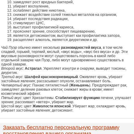
замедляет рост вредных бактерий,
убирает воспаление,
ослабляет действие никотина,
снижает воздействие солей тяжелых металлов на организм,
убирает последствия радиации,
стимулирует ЦНС,
выступает профилактикой кариеса,
проясняет зрение, способствует пищеварению,
является детоксикантом, выступает как профилактика запора,
расщепляет алкоголь, является диуретиком и др.
Чай Пуэр
обычно имеет несколько
разновидностей вкуса
, в том числе
сладкий, горький, терпкий, кислый, «вкус воды», «вкус без вкуса» и др. Эти
вкусовые разновидности могут существовать порознь в какой либо
отдельной заварке чая Пуэр, либо могут одновременно существовать в
одной заварке.
Второй вкус
:
Астрагал
. Укрепляет изнутри и снаружи, выводит токсины,
диуретик.
Третий вкус
:
Шалфей краснокорневищный
. Оживляет кровь, убирает
застойные явления; рассасывает опухоли, останавливает боль.
Четвертый вкус
: Панакс пятилистный (
Женьшень
). Предупреждает рак,
замедляет деление раковых клеток; снижает жиры в крови; имеет
косметический эффект.
Пятый вкус
: цвет Хризантемы.
Стабилизирует функцию
печени, улучшает
зрение; рассеивает «ветер», убирает жар.
Шестой вкус: цвет
Жимолости японской
. Убирает жар; охлаждает кровь,
убирает застойные явления; детоксикант.
Заказать бесплатно персональную программу
восстановления вашего организма