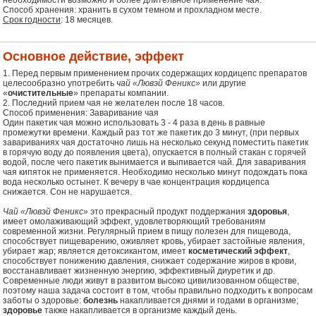
Способ хранения: хранить в сухом темном и прохладном месте.
Срок годности
: 18 месяцев.
Основное действие, эффект
1. Перед первым применением прочих содержащих кордицепс препаратов
целесообразно употребить
чай «Лювэй Феникс»
или другие
«
очистительные
» препараты компании.
2. Последний прием чая не желателен после 18 часов.
Способ применения: Заваривание чая
Один пакетик чая можно использовать 3 - 4 раза в день в равные
промежутки времени. Каждый раз тот же пакетик до 3 минут, (при первых
завариваниях чая достаточно лишь на несколько секунд поместить пакетик
в горячую воду до появления цвета), опускается в полный стакан с горячей
водой, после чего пакетик вынимается и выпивается чай. Для заваривания
чая кипяток не применяется. Необходимо несколько минут подождать пока
вода несколько остынет. К вечеру в чае концентрация кордицепса
снижается. Сон не нарушается.
Чай «Лювэй Феникс»
это прекрасный продукт поддержания
здоровья
,
имеет омолаживающий эффект, удовлетворяющий требованиям
современной жизни. Регулярный прием в пищу полезен для пищевода,
способствует пищеварению, оживляет кровь, убирает застойные явления,
убирает жар; является детоксикантом, имеет
косметический эффект
,
способствует понижению давления, снижает содержание жиров в крови,
восстанавливает жизненную энергию, эффективный диуретик и др.
Современные люди живут в развитом высоко цивилизованном обществе,
поэтому наша задача состоит в том, чтобы правильно подходить к вопросам
заботы о здоровье:
болезнь
накапливается днями и годами в организме;
здоровье
также накапливается в организме каждый день.