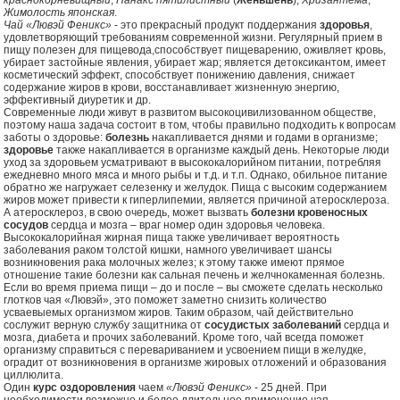
Жимолость японская
.
Чай «Лювэй Феникс»
- это прекрасный продукт поддержания
здоровья
,
удовлетворяющий требованиям современной жизни. Регулярный прием в
пищу полезен для пищевода,способствует пищеварению, оживляет кровь,
убирает застойные явления, убирает жар; является детоксикантом, имеет
косметический эффект, способствует понижению давления, снижает
содержание жиров в крови, восстанавливает жизненную энергию,
эффективный диуретик и др.
Современные люди живут в развитом высокоцивилизованном обществе,
поэтому наша задача состоит в том, чтобы правильно подходить к вопросам
заботы о здоровье:
болезнь
накапливается днями и годами в организме;
здоровье
также накапливается в организме каждый день. Некоторые люди
уход за здоровьем усматривают в высококалорийном питании, потребляя
ежедневно много мяса и много рыбы и т.д. и т.п. Однако, обильное питание
обратно же нагружает селезенку и желудок. Пища с высоким содержанием
жиров может привести к гиперлипемии, является причиной атеросклероза.
А атеросклероз, в свою очередь, может вызвать
болезни кровеносных
сосудов
сердца и мозга – враг номер один здоровья человека.
Высококалорийная жирная пища также увеличивает вероятность
заболевания раком толстой кишки, намного увеличивает шансы
возникновения рака молочных желез; к этому также имеют прямое
отношение такие болезни как сальная печень и желчнокаменная болезнь.
Если во время приема пищи – до и после – вы сможете сделать несколько
глотков чая «Лювэй», это поможет заметно снизить количество
усваевыемых организмом жиров. Таким образом, чай действительно
сослужит верную службу защитника от
сосудистых заболеваний
сердца и
мозга, диабета и прочих заболеваний. Кроме того, чай всегда поможет
организму справиться с перевариванием и усвоением пищи в желудке,
оградит от возникновения в организме жировых отложений и образования
циллюлита.
Один
курс оздоровления
чаем
«Лювэй Феникс»
- 25 дней. При
необходимости возможно и более длительное применение чая.